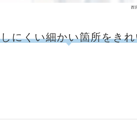
西
除しにくい細かい箇所をきれ