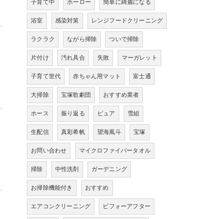
子育て中
ホーロー
簡単に綺麗になる
浴室
感染対策
レンジフードクリーニング
ラクラク
ながら掃除
ついで掃除
片付け
汚れ具合
失敗
マーガレット
子育て世代
赤ちゃん用マット
富士通
大掃除
宝塚歌劇団
おすすめ業者
ホース
振り返る
ピュア
雪組
生配信
真彩希帆
望海風斗
宝塚
お問い合わせ
マイクロファイバータオル
掃除
中性洗剤
ガーデニング
お掃除機能付き
おすすめ
エアコンクリーニング
ビフォーアフター