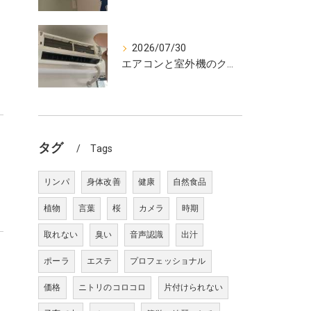
2026/07/30
エアコンと室外機のクリーニング
タグ
Tags
リンパ
身体改善
健康
自然食品
植物
言葉
桜
カメラ
時期
取れない
臭い
音声認識
出汁
ポーラ
エステ
プロフェッショナル
価格
ニトリのコロコロ
片付けられない