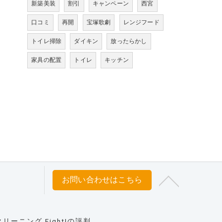
新築美装
割引
キャンペーン
西宮
口コミ
再開
宝塚歌劇
レンジフード
トイレ掃除
ダイキン
放ったらかし
家具の配置
トイレ
キッチン
お問い合わせはこちら
ーニング Fight!の評判