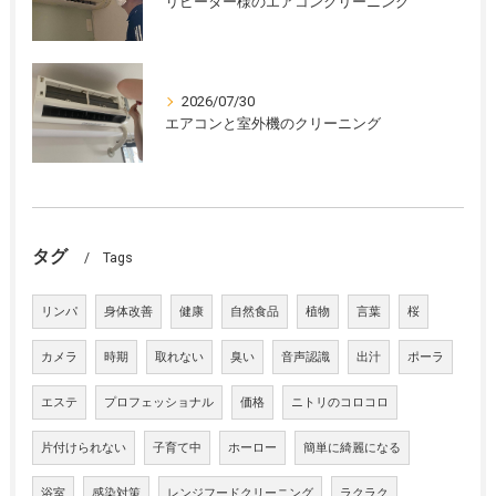
リピーター様のエアコンクリーニング
2026/07/30
エアコンと室外機のクリーニング
タグ
Tags
リンパ
身体改善
健康
自然食品
植物
言葉
桜
カメラ
時期
取れない
臭い
音声認識
出汁
ポーラ
エステ
プロフェッショナル
価格
ニトリのコロコロ
片付けられない
子育て中
ホーロー
簡単に綺麗になる
浴室
感染対策
レンジフードクリーニング
ラクラク