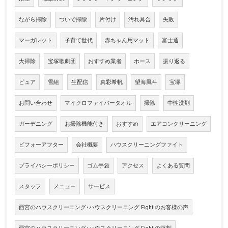
ながら掃除
ついで掃除
片付け
汚れ具合
失敗
マーガレット
子育て世代
赤ちゃん用マット
富士通
大掃除
宝塚歌劇団
おすすめ業者
ホース
振り返る
ピュア
雪組
生配信
真彩希帆
望海風斗
宝塚
お問い合わせ
マイクロファイバータオル
掃除
中性洗剤
ガーデニング
お掃除機能付き
おすすめ
エアコンクリーニング
ビフォーアフター
会社概要
ハウスクリーニングファイト
プライバシーポリシー
ゴム手袋
アクセス
よくある質問
スタッフ
メニュー
サービス
西宮のハウスクリーニング･ハウスクリーニング Fight!のお客様の声