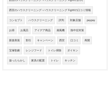
西宮のハウスクリーニング･ハウスクリーニング Fight!の評判
西宮のハウスクリーニング･ハウスクリーニング Fight!の口コミ情報
コンセプト
ハウスクリーニング
評判
対象店舗
paypay
お得
お風呂
アイデア商品
扇風機
熱中症対策
新築美装
割引
キャンペーン
西宮
口コミ
再開
宝塚歌劇
レンジフード
トイレ掃除
ダイキン
放ったらかし
家具の配置
トイレ
キッチン