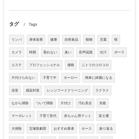
タグ
Tags
リンパ
身体改善
健康
自然食品
植物
言葉
桜
カメラ
時期
取れない
臭い
音声認識
出汁
ポーラ
エステ
プロフェッショナル
価格
ニトリのコロコロ
片付けられない
子育て中
ホーロー
簡単に綺麗になる
浴室
感染対策
レンジフードクリーニング
ラクラク
ながら掃除
ついで掃除
片付け
汚れ具合
失敗
マーガレット
子育て世代
赤ちゃん用マット
富士通
大掃除
宝塚歌劇団
おすすめ業者
ホース
振り返る