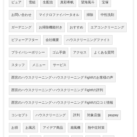
ピュア
雪組
生配信
真彩希帆
望海風斗
宝塚
お問い合わせ
マイクロファイバータオル
掃除
中性洗剤
ガーデニング
お掃除機能付き
おすすめ
エアコンクリーニング
ビフォーアフター
会社概要
ハウスクリーニングファイト
プライバシーポリシー
ゴム手袋
アクセス
よくある質問
スタッフ
メニュー
サービス
西宮のハウスクリーニング･ハウスクリーニング Fight!のお客様の声
西宮のハウスクリーニング･ハウスクリーニング Fight!の評判
西宮のハウスクリーニング･ハウスクリーニング Fight!の口コミ情報
コンセプト
ハウスクリーニング
評判
対象店舗
paypay
お得
お風呂
アイデア商品
扇風機
熱中症対策