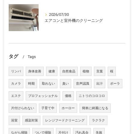
2026/07/30
エアコンと室外機のクリーニング
タグ
Tags
リンパ
身体改善
健康
自然食品
植物
言葉
桜
カメラ
時期
取れない
臭い
音声認識
出汁
ポーラ
エステ
プロフェッショナル
価格
ニトリのコロコロ
片付けられない
子育て中
ホーロー
簡単に綺麗になる
浴室
感染対策
レンジフードクリーニング
ラクラク
ながら掃除
ついで掃除
片付け
汚れ具合
失敗