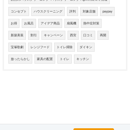
コンセプト
ハウスクリーニング
評判
対象店舗
paypay
お得
お風呂
アイデア商品
扇風機
熱中症対策
新築美装
割引
キャンペーン
西宮
口コミ
再開
宝塚歌劇
レンジフード
トイレ掃除
ダイキン
放ったらかし
家具の配置
トイレ
キッチン