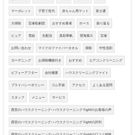
マーガレット
子育て世代
赤ちゃん用マット
富士通
大掃除
宝塚歌劇団
おすすめ業者
ホース
振り返る
ピュア
雪組
生配信
真彩希帆
望海風斗
宝塚
お問い合わせ
マイクロファイバータオル
掃除
中性洗剤
ガーデニング
お掃除機能付き
おすすめ
エアコンクリーニング
ビフォーアフター
会社概要
ハウスクリーニングファイト
プライバシーポリシー
ゴム手袋
アクセス
よくある質問
スタッフ
メニュー
サービス
西宮のハウスクリーニング･ハウスクリーニング Fight!のお客様の声
西宮のハウスクリーニング･ハウスクリーニング Fight!の評判
西宮のハウスクリーニング･ハウスクリーニング Fight!の口コミ情報